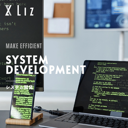
1
MAKE EFFICIENT
SYSTEM
DEVELOPMENT
システム開発