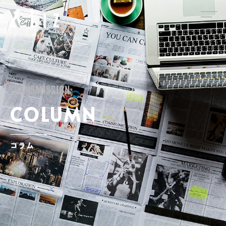
1
TRANSMISSION
COLUMN
コラム